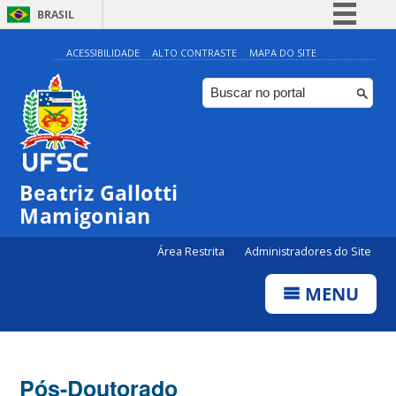
BRASIL
Simplifique!
ACESSIBILIDADE
ALTO CONTRASTE
MAPA DO SITE
Comunica BR
Participe
Acesso à informação
Legislação
Beatriz Gallotti
Canais
Mamigonian
Área Restrita
Administradores do Site
MENU
Pós-Doutorado