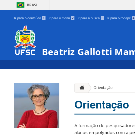
BRASIL
Ir para o conteúdo
1
Ir para o menu
2
Ir para a busca
3
Ir para o rodapé
4
Beatriz Gallotti Ma
Orientação
Orientação
A formação de pesquisadores
alunos empolgados com a pe