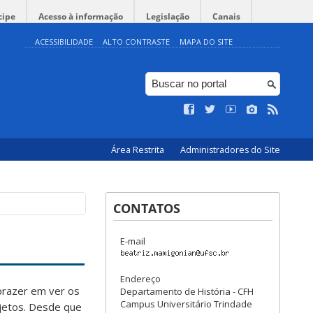
cipe
Acesso à informação
Legislação
Canais
ACESSIBILIDADE
ALTO CONTRASTE
MAPA DO SITE
Área Restrita
Administradores do Site
CONTATOS
E-mail
Endereço
prazer em ver os
Departamento de História - CFH
Campus Universitário Trindade
jetos. Desde que