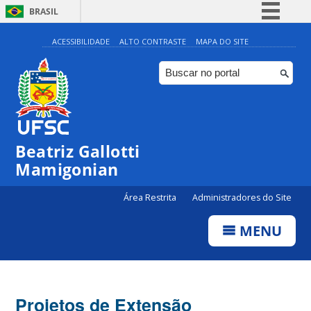
BRASIL
Simplifique!
ACESSIBILIDADE
ALTO CONTRASTE
MAPA DO SITE
Comunica BR
Participe
Acesso à informação
Legislação
Beatriz Gallotti
Canais
Mamigonian
Área Restrita
Administradores do Site
MENU
Projetos de Extensão