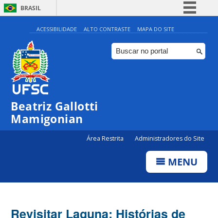
BRASIL
Simplifique!
ACESSIBILIDADE
ALTO CONTRASTE
MAPA DO SITE
Comunica BR
Participe
Acesso à informação
Legislação
Beatriz Gallotti
Canais
Mamigonian
Área Restrita
Administradores do Site
MENU
Revisitar Laguna: Histórias de